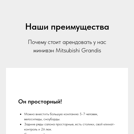
Наши преимущества
Почему стоит арендовать у нас
минивэн Mitsubishi Grandis
Он просторный!
Можно вместить большую компанию 5-7 человек,
велосипеды, сноуборды.
Задние ряды салона просторные, есть столики, свой климат-
контроль и 2й люк.