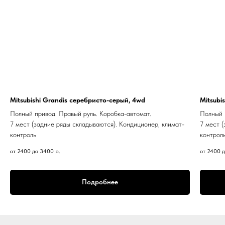
Mitsubishi Grandis серебристо-серый, 4wd
Mitsubi
Полный привод. Правый руль. Коробка-автомат.
Полный 
7 мест (задние ряды складываются). Кондиционер, климат-
7 мест 
контроль
контрол
от 2400 до 3400
р.
от 2400 
Подробнее